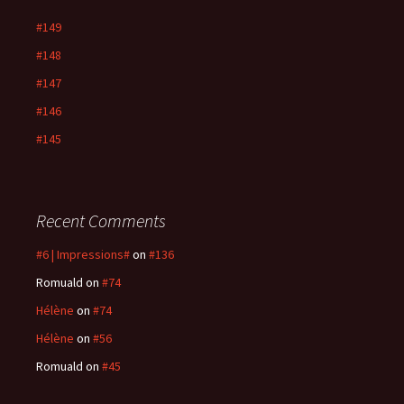
#149
#148
#147
#146
#145
Recent Comments
#6 | Impressions#
on
#136
Romuald
on
#74
Hélène
on
#74
Hélène
on
#56
Romuald
on
#45