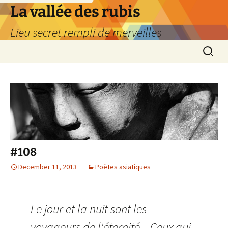
La vallée des rubis
Lieu secret rempli de merveilles
Skip
Search
to
for:
content
#108
December 11, 2013
Poètes asiatiques
Le jour et la nuit sont les
voyageurs de l'éternité... Ceux qui