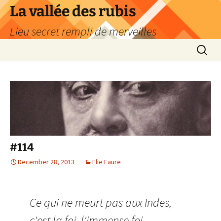
La vallée des rubis
Lieu secret rempli de merveilles
Skip
Search
to
for:
content
#114
December 28, 2013
Elie Faure
Ce qui ne meurt pas aux Indes,
c'est la foi, l'immense foi