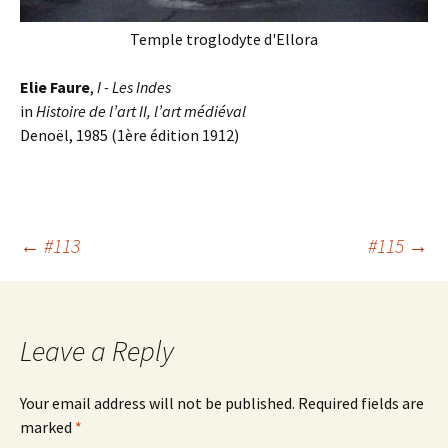
Temple troglodyte d'Ellora
Elie Faure
,
I - Les Indes
in
Histoire de l’art II, l’art médiéval
Denoël, 1985 (1ère édition 1912)
Post
←
#113
#115
→
navigation
Leave a Reply
Your email address will not be published.
Required fields are
marked
*