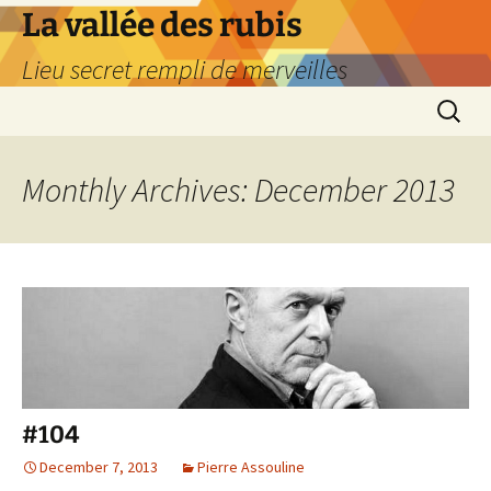
La vallée des rubis
Lieu secret rempli de merveilles
Skip
Search
to
for:
content
Monthly Archives: December 2013
#104
December 7, 2013
Pierre Assouline